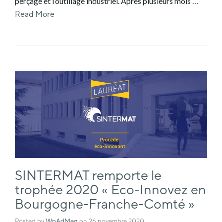
perçage et l’outillage industriel. Après plusieurs mois …
Read More
SINTERMAT remporte le
trophée 2020 « Eco-Innovez en
Bourgogne-Franche-Comté »
Posted by
WpAdMeg
on
26 novembre 2020