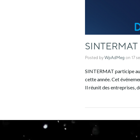
SINTERMAT p
Posted by
WpAdMeg
on
17 s
SINTERMAT participe au M
cette année. Cet événemen
Il réunit des entreprises,