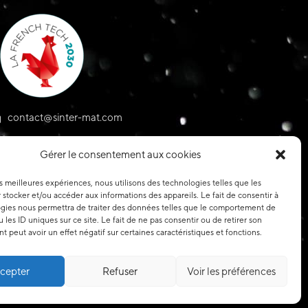
contact@sinter-mat.com
+33 (0)3 80 89 07 03
Gérer le consentement aux cookies
9 rue de l'Oze - 21150 Venarey-les-Laumes
es meilleures expériences, nous utilisons des technologies telles que les
 stocker et/ou accéder aux informations des appareils. Le fait de consentir à
gies nous permettra de traiter des données telles que le comportement de
 les ID uniques sur ce site. Le fait de ne pas consentir ou de retirer son
 peut avoir un effet négatif sur certaines caractéristiques et fonctions.
cepter
Refuser
Voir les préférences