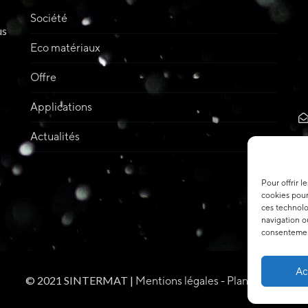
Société
us
Eco matériaux
Offre
Applications
Actualités
Pour offrir l
cookies pour
ces technolo
navigation ou
consentement
Ac
© 2021 SINTERMAT |
Mentions légales -
Plan du site